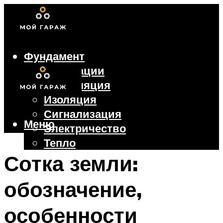
Фундамент
Коммуникации
Вентиляция
Изоляция
Сигнализация
Меню
Электричество
Тепло
Крыша
Сотка земли:
Ворота
обозначение,
Меню
особенности