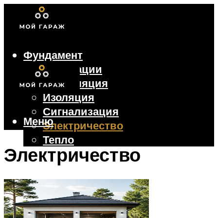
Фундамент
Коммуникации
Вентиляция
Изоляция
Сигнализация
Меню
Электричество
Тепло
Электричество
Крыша
Ворота
Меню