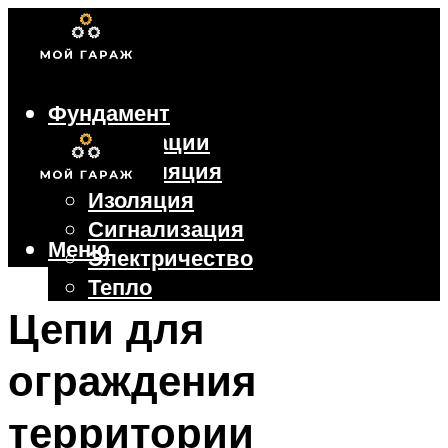
Фундамент
Коммуникации
Вентиляция
Изоляция
Сигнализация
Меню
Электричество
Тепло
Крыша
Цепи для
Ворота
ограждения
Меню
территории