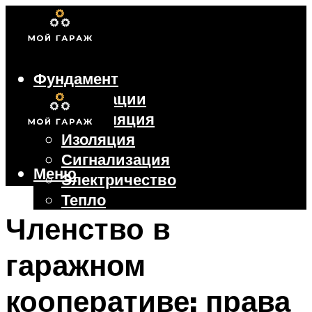
Фундамент
Коммуникации
Вентиляция
Изоляция
Сигнализация
Меню
Электричество
Тепло
Крыша
Членство в
Ворота
гаражном
Меню
кооперативе: права