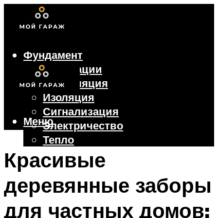
Фундамент
Коммуникации
Вентиляция
Изоляция
Сигнализация
Меню
Электричество
Тепло
Крыша
Красивые
Ворота
деревянные заборы
Меню
для частных домов: