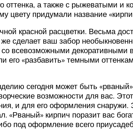
го оттенка, а также с рыжеватыми и
му цвету придумали название «кирпи
чной красной расцветки. Весьма дос
у же сделает ваш забор необыкновенн
 со всевозможными декоративными в
ли его «разбавить» темными оттенка
делию сегодня может быть «рваный» 
ворческие возможности для вас. Это
ния, и для его оформления снаружи.
л. «Рваный» кирпич поразит вас бог
ибо под оформление всего приусадеб