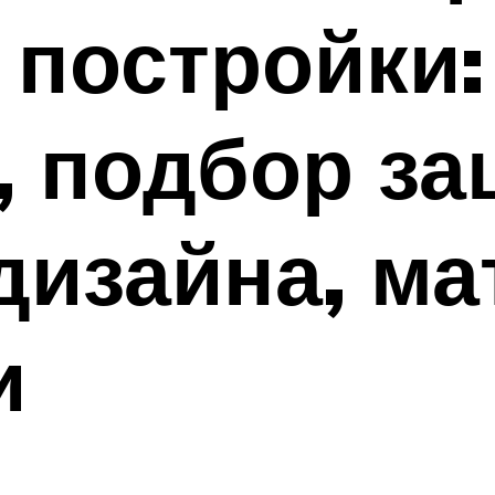
 постройки:
 подбор за
дизайна, ма
и