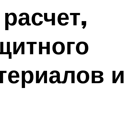
 расчет,
щитного
териалов и