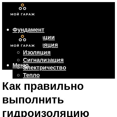
Фундамент
Коммуникации
Вентиляция
Изоляция
Сигнализация
Меню
Электричество
Тепло
Крыша
Как правильно
Ворота
выполнить
Меню
гидроизоляцию