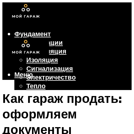
Фундамент
Коммуникации
Вентиляция
Изоляция
Сигнализация
Меню
Электричество
Тепло
Крыша
Как гараж продать:
Ворота
оформляем
Меню
документы