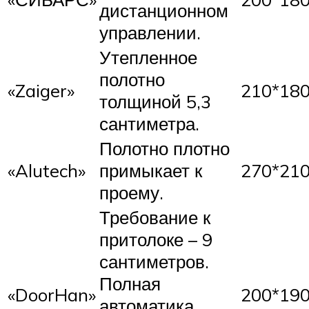
дистанционном
управлении.
Утепленное
полотно
«Zaiger»
210*18
толщиной 5,3
сантиметра.
Полотно плотно
«Alutech»
примыкает к
270*21
проему.
Требование к
притолоке – 9
сантиметров.
Полная
«DoorHan»
200*19
автоматика,