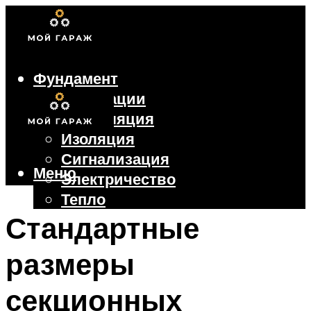
Фундамент
Коммуникации
Вентиляция
Изоляция
Сигнализация
Меню
Электричество
Тепло
Крыша
Стандартные
Ворота
размеры
Меню
секционных