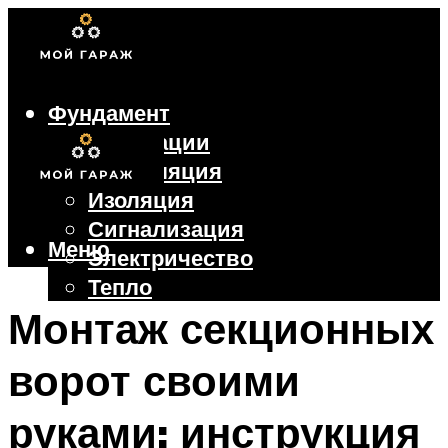
Фундамент
Коммуникации
Вентиляция
Изоляция
Сигнализация
Меню
Электричество
Тепло
Крыша
Монтаж секционных
Ворота
ворот своими
Меню
руками: инструкция