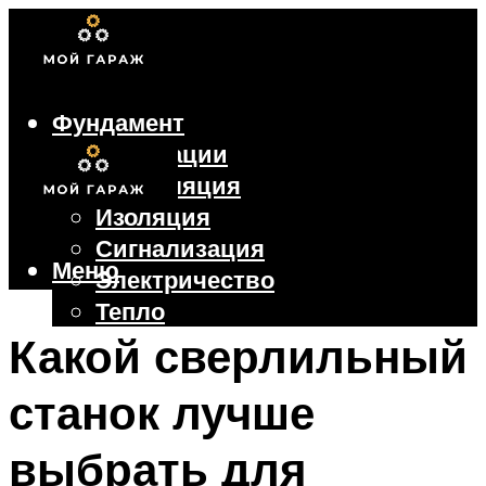
Фундамент
Коммуникации
Вентиляция
Изоляция
Сигнализация
Меню
Электричество
Тепло
Крыша
Какой сверлильный
Ворота
станок лучше
Меню
выбрать для