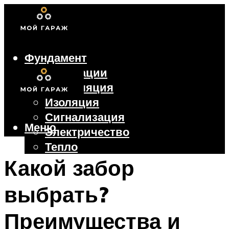
Фундамент
Коммуникации
Вентиляция
Изоляция
Сигнализация
Меню
Электричество
Тепло
Крыша
Какой забор
Ворота
выбрать?
Меню
Преимущества и