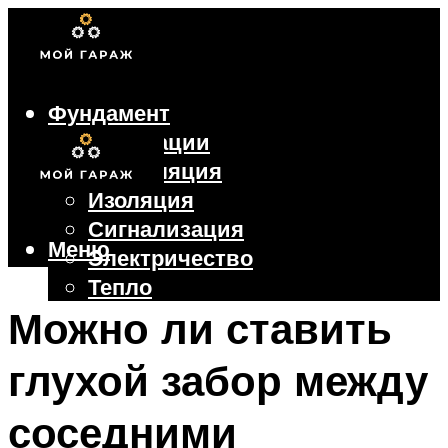
Фундамент
Коммуникации
Вентиляция
Изоляция
Сигнализация
Меню
Электричество
Тепло
Крыша
Можно ли ставить
Ворота
глухой забор между
Меню
соседними