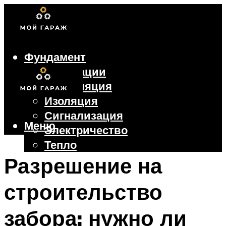
Фундамент
Коммуникации
Вентиляция
Изоляция
Сигнализация
Меню
Электричество
Тепло
Крыша
Разрешение на
Ворота
строительство
Меню
забора: нужно ли