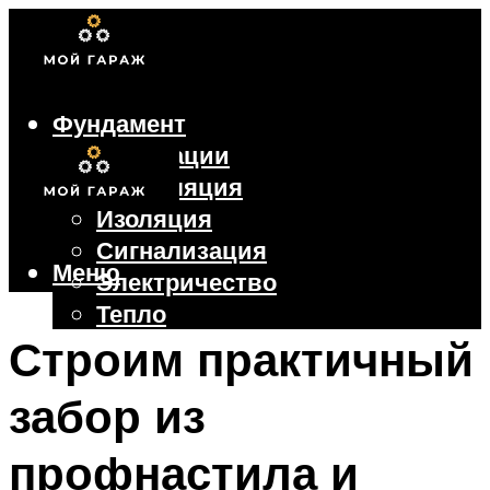
Фундамент
Коммуникации
Вентиляция
Изоляция
Сигнализация
Меню
Электричество
Тепло
Крыша
Строим практичный
Ворота
забор из
Меню
профнастила и