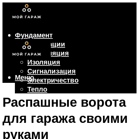
Фундамент
Коммуникации
Вентиляция
Изоляция
Сигнализация
Меню
Электричество
Тепло
Крыша
Распашные ворота
Ворота
для гаража своими
Меню
руками