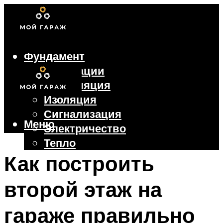
Фундамент
Коммуникации
Вентиляция
Изоляция
Сигнализация
Меню
Электричество
Тепло
Крыша
Как построить
Ворота
второй этаж на
Меню
гараже правильно