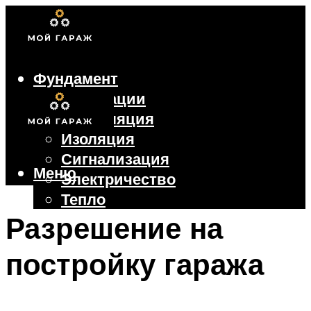
Фундамент
Коммуникации
Вентиляция
Изоляция
Сигнализация
Меню
Электричество
Тепло
Крыша
Разрешение на
Ворота
постройку гаража
Меню