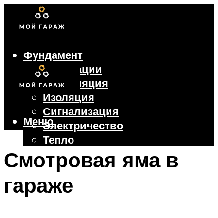
Фундамент
Коммуникации
Вентиляция
Изоляция
Сигнализация
Меню
Электричество
Тепло
Крыша
Смотровая яма в
Ворота
гараже
Меню