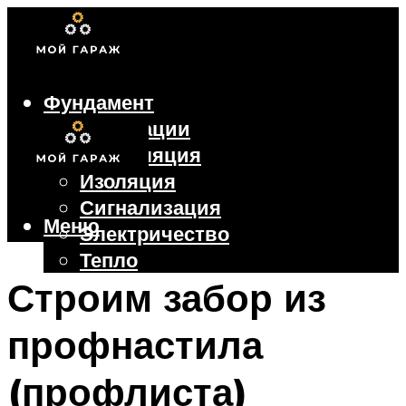
Фундамент
Коммуникации
Вентиляция
Изоляция
Сигнализация
Меню
Электричество
Тепло
Крыша
Строим забор из
Ворота
профнастила
Меню
(профлиста)