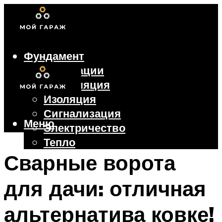
Фундамент
Коммуникации
Вентиляция
Изоляция
Сигнализация
Меню
Электричество
Тепло
Крыша
Сварные ворота
Ворота
для дачи: отличная
Меню
альтернатива ковке!