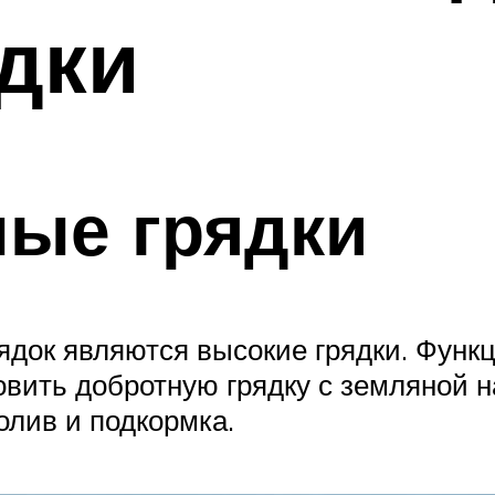
дки
лые грядки
ядок являются высокие грядки. Функц
отовить добротную грядку с земляной
олив и подкормка.