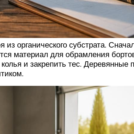
я из органического субстрата. Снача
тся материал для обрамления борто
 колья и закрепить тес. Деревянные 
птиком.