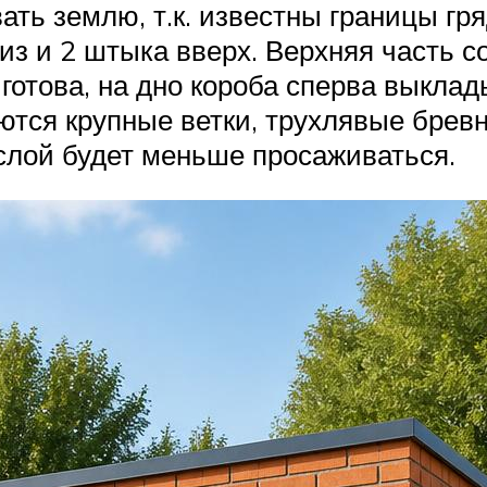
ать землю, т.к. известны границы гр
з и 2 штыка вверх. Верхняя часть с
 готова, на дно короба сперва выкла
ются крупные ветки, трухлявые бревн
 слой будет меньше просаживаться.