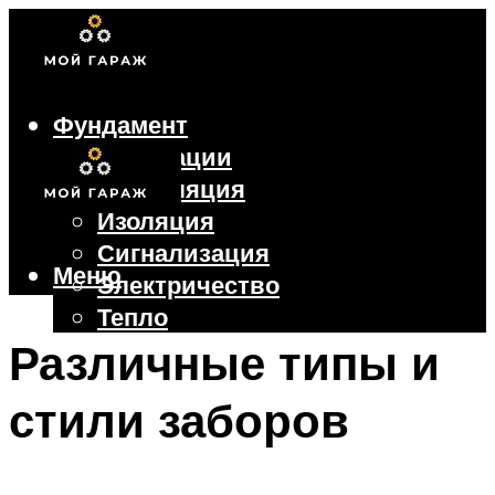
Фундамент
Коммуникации
Вентиляция
Изоляция
Сигнализация
Меню
Электричество
Тепло
Крыша
Различные типы и
Ворота
стили заборов
Меню