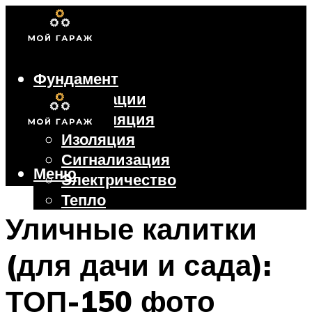
Фундамент
Коммуникации
Вентиляция
Изоляция
Сигнализация
Меню
Электричество
Тепло
Крыша
Уличные калитки
Ворота
(для дачи и сада):
Меню
ТОП-150 фото