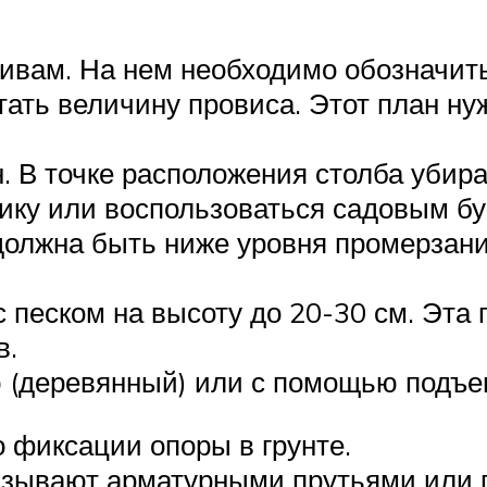
ивам. На нем необходимо обозначит
тать величину провиса. Этот план ну
. В точке расположения столба убира
ику или воспользоваться садовым бур
олжна быть ниже уровня промерзания 
 песком на высоту до 20-30 см. Эта
в.
 (деревянный) или с помощью подъем
 фиксации опоры в грунте.
зывают арматурными прутьями или го