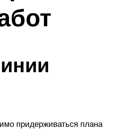
абот
линии
димо придерживаться плана