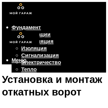
Фундамент
Коммуникации
Вентиляция
Изоляция
Сигнализация
Меню
Электричество
Тепло
Крыша
Установка и монтаж
Ворота
откатных ворот
Меню