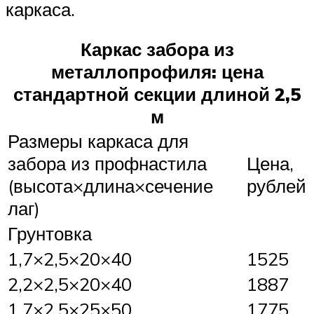
каркаса.
Каркас забора из
металлопрофиля: цена
стандартной секции длиной 2,5
м
Размеры каркаса для
забора из профнастила
Цена,
(высота×длина×сечение
рублей
лаг)
Грунтовка
1,7×2,5×20×40
1525
2,2×2,5×20×40
1887
1,7×2,5×25×50
1775