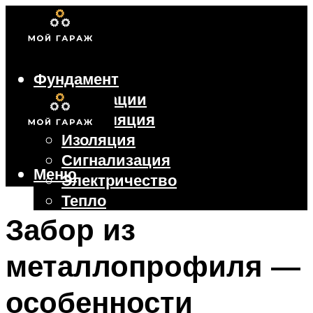
Фундамент
Коммуникации
Вентиляция
Изоляция
Сигнализация
Меню
Электричество
Тепло
Крыша
Забор из
Ворота
металлопрофиля —
Меню
особенности