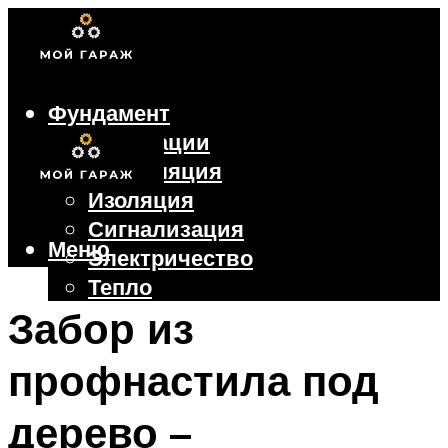
Фундамент
Коммуникации
Вентиляция
Изоляция
Сигнализация
Меню
Электричество
Тепло
Крыша
Забор из
Ворота
профнастила под
Меню
дерево –