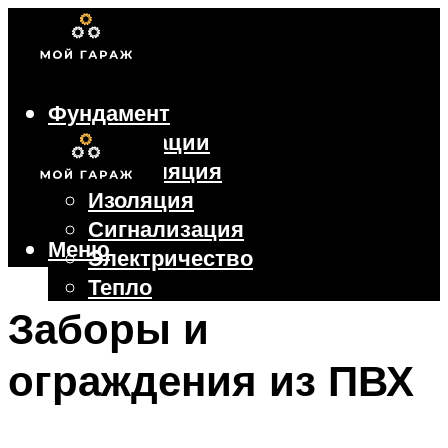
Фундамент
Коммуникации
Вентиляция
Изоляция
Сигнализация
Меню
Электричество
Тепло
Крыша
Заборы и
Ворота
ограждения из ПВХ
Меню