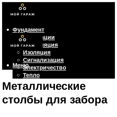
Фундамент
Коммуникации
Вентиляция
Изоляция
Сигнализация
Меню
Электричество
Тепло
Крыша
Металлические
Ворота
столбы для забора
Меню