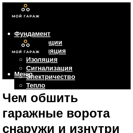
Фундамент
Коммуникации
Вентиляция
Изоляция
Сигнализация
Меню
Электричество
Тепло
Крыша
Чем обшить
Ворота
гаражные ворота
Меню
снаружи и изнутри