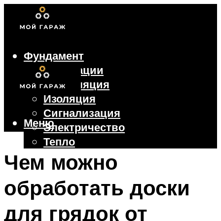
Фундамент
Коммуникации
Вентиляция
Изоляция
Сигнализация
Меню
Электричество
Тепло
Крыша
Чем можно
Ворота
обработать доски
Меню
для грядок от