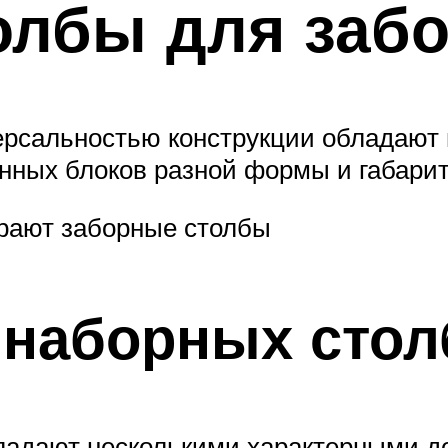
олбы для заб
ерсальностью конструкции обладают 
онных блоков разной формы и габарит
ирают заборные столбы
 наборных стол
ладают несколькими характерными д