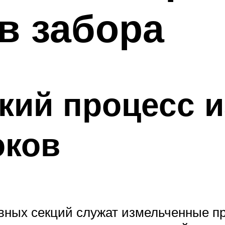
в забора
кий процесс 
оков
вных секций служат измельченные п