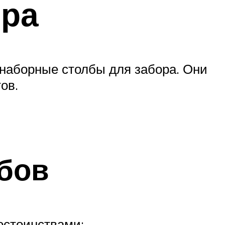
ора
наборные столбы для забора. Они
ов.
бов
остоинствами: