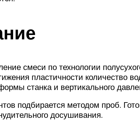
ание
ление смеси по технологии полусухо
тижения пластичности количество вод
формы станка и вертикального давлен
тов подбирается методом проб. Гот
нудительного досушивания.