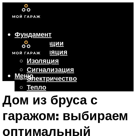
Фундамент
Коммуникации
Вентиляция
Изоляция
Сигнализация
Меню
Электричество
Тепло
Крыша
Дом из бруса с
Ворота
гаражом: выбираем
Меню
оптимальный