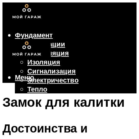
Фундамент
Коммуникации
Вентиляция
Изоляция
Сигнализация
Меню
Электричество
Тепло
Крыша
Замок для калитки
Ворота
Достоинства и
Меню