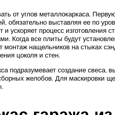
ть от углов металлокаркаса. Первую
й, обязательно выставляя ее по уро
т и ускоряет процесс изготовления с
. Когда все плиты будут установлен
т монтаж нащельников на стыках сэн
ения цоколя и стен.
са подразумевает создание свеса, в
осборных желобов. Для маскировки щ
.
кас гаража из