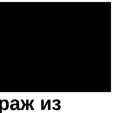
раж из