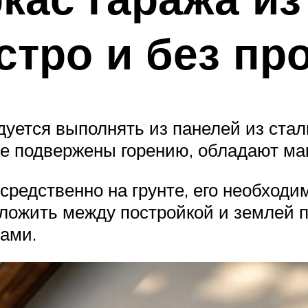
стро и без пр
уется выполнять из панелей из ста
не подвержены горению, обладают м
средственно на грунте, его необход
оложить между постройкой и землей 
ами.