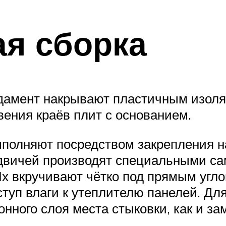
я сборка
ндамент накрывают пластичным изол
ения краёв плит с основанием.
ыполняют посредством закрепления н
вичей производят специальными само
х вкручивают чётко под прямым угло
уп влаги к утеплителю панелей. Для
онного слоя места стыковки, как и з