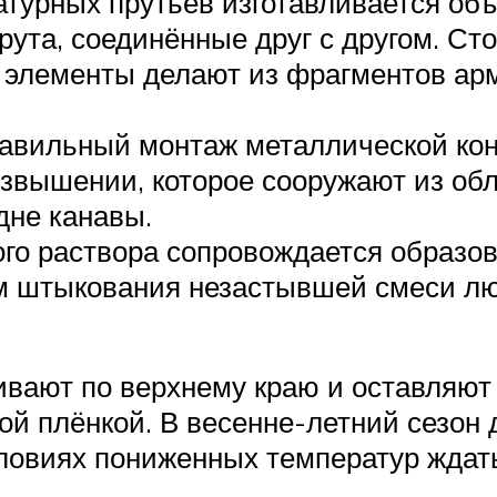
турных прутьев изготавливается объ
ута, соединённые друг с другом. Ст
элементы делают из фрагментов арм
равильный монтаж металлической ко
вышении, которое сооружают из обл
дне канавы.
ого раствора сопровождается образо
м штыкования незастывшей смеси л
вают по верхнему краю и оставляют 
й плёнкой. В весенне-летний сезон 
условиях пониженных температур ждат