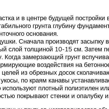
астка и в центре будущей постройки 
стабильного грунта глубину фундаме
нточного основания.
ушки. Сначала производят засыпку в
ый слой толщиной 10-15 см. Затем 
. Когда замерзающий грунт вспучива
ормирующие воздействия на бетонное
х целей из обрезных досок сколачив
 укосы, по краям канавы устанавлива
го используют плотный полиэтилен и
остью покрывают стенки и опалубку и