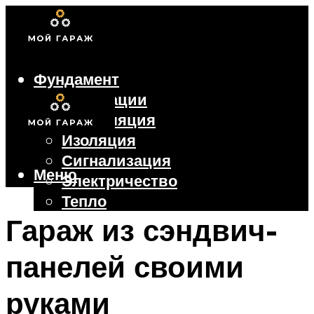
Фундамент
Коммуникации
Вентиляция
Изоляция
Сигнализация
Меню
Электричество
Тепло
Крыша
Гараж из сэндвич-
Ворота
панелей своими
Меню
руками