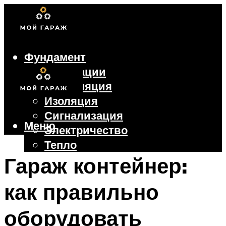
Фундамент
Коммуникации
Вентиляция
Изоляция
Сигнализация
Меню
Электричество
Тепло
Крыша
Гараж контейнер:
Ворота
как правильно
Меню
оборудовать