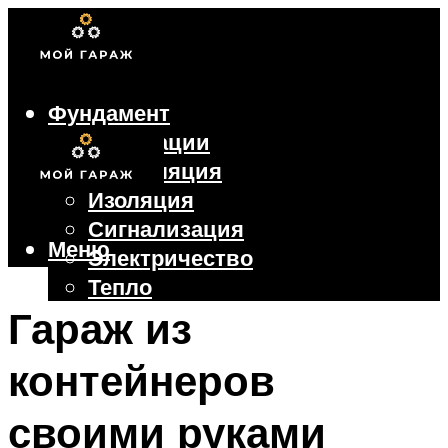
Фундамент
Коммуникации
Вентиляция
Изоляция
Сигнализация
Меню
Электричество
Тепло
Крыша
Гараж из
Ворота
контейнеров
Меню
своими руками