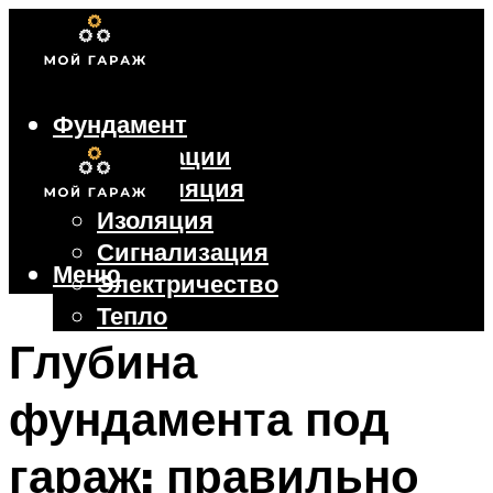
Фундамент
Коммуникации
Вентиляция
Изоляция
Сигнализация
Меню
Электричество
Тепло
Крыша
Глубина
Ворота
фундамента под
Меню
гараж: правильно