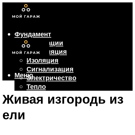
Фундамент
Коммуникации
Вентиляция
Изоляция
Сигнализация
Меню
Электричество
Тепло
Крыша
Живая изгородь из
Ворота
ели
Меню