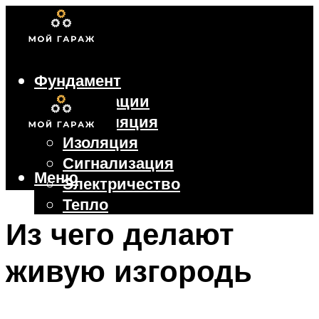
Фундамент
Коммуникации
Вентиляция
Изоляция
Сигнализация
Меню
Электричество
Тепло
Крыша
Из чего делают
Ворота
живую изгородь
Меню