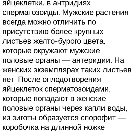
яйцеклетки, в антридиях
сперматозоиды. Мужские растения
всегда можно отличить по
присутст­вию более крупных
листьев желто-бурого цвета,
которые окружают мужские
половые органы — антеридии. На
женских экземплярах таких листьев
нет. После оплодо­творения
яйцеклеток сперматозоидами,
которые попада­ют в женские
половые органы через капли воды,
из зиго­ты образуется спорофит —
коробочка на длинной ножке