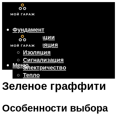
Фундамент
Коммуникации
Вентиляция
Изоляция
Сигнализация
Меню
Электричество
Тепло
Крыша
Зеленое граффити
Ворота
Особенности выбора
Меню