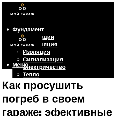
Фундамент
Коммуникации
Вентиляция
Изоляция
Сигнализация
Меню
Электричество
Тепло
Крыша
Как просушить
Ворота
погреб в своем
Меню
гараже: эфективные