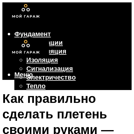
Фундамент
Коммуникации
Вентиляция
Изоляция
Сигнализация
Меню
Электричество
Тепло
Крыша
Как правильно
Ворота
сделать плетень
Меню
своими руками —