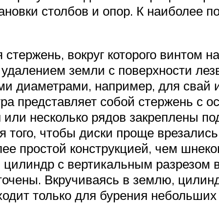
тановки столбов и опор. К наиболее
 стержень, вокруг которого винтом н
 удалением земли с поверхности лез
ми диаметрами, например, для свай и
ура представляет собой стержень с о
ин или несколько рядов закреплены п
ля того, чтобы диски проще врезалис
ее простой конструкцией, чем шнеко
 цилиндр с вертикальным разрезом в
точены. Вкручиваясь в землю, цилинд
ходит только для бурения небольших