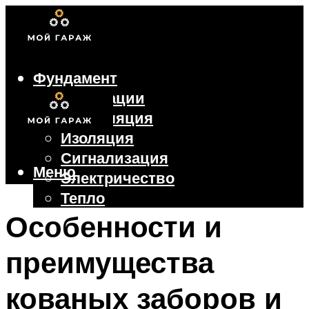
Фундамент
Коммуникации
Вентиляция
Изоляция
Сигнализация
Меню
Электричество
Тепло
Крыша
Особенности и
Ворота
преимущества
Меню
кованых заборов и