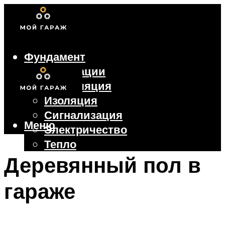
Фундамент
Коммуникации
Вентиляция
Изоляция
Сигнализация
Меню
Электричество
Тепло
Крыша
Деревянный пол в
Ворота
гараже
Меню