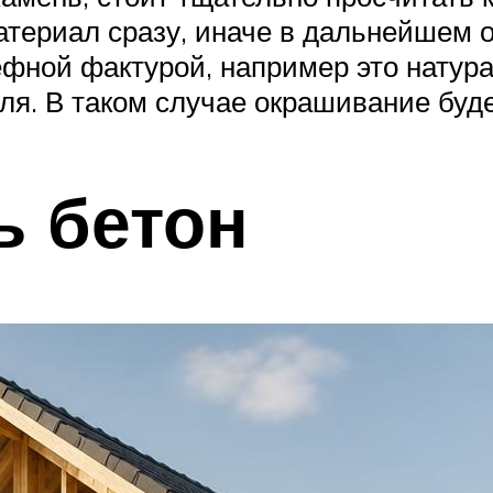
териал сразу, иначе в дальнейшем о
фной фактурой, например это натур
я. В таком случае окрашивание буд
ь бетон