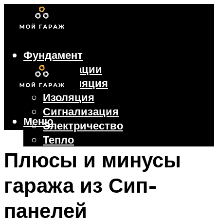
Фундамент
Коммуникации
Вентиляция
Изоляция
Сигнализация
Меню
Электричество
Тепло
Крыша
Плюсы и минусы
Ворота
гаража из Сип-
Меню
панелей